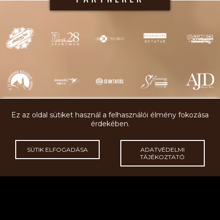
Ez az oldal sütiket használ a felhasználói élmény fokozása
érdekében.
GYORSMENÜ
SÜTIK ELFOGADÁSA
ADATVÉDELMI
TÁJÉKOZTATÓ
SÍOKTATÁS
SZÁLLÁSLEHETŐSÉG
SÍTÁBOROK
KAPCSOLAT
SÍETIKETT
RÓLUNK
A síiskola létrehozásakor az volt a célunk, hogy a kezdő síelők