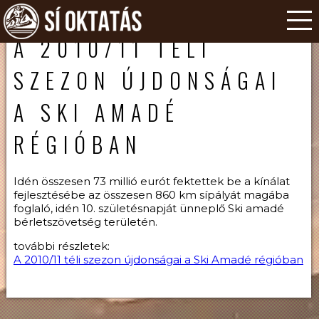
A 2010/11 TÉLI
SZEZON ÚJDONSÁGAI
A SKI AMADÉ
RÉGIÓBAN
Idén összesen 73 millió eurót fektettek be a kínálat
fejlesztésébe az összesen 860 km sípályát magába
foglaló, idén 10. születésnapját ünneplő Ski amadé
bérletszövetség területén.
további részletek:
A 2010/11 téli szezon újdonságai a Ski Amadé régióban