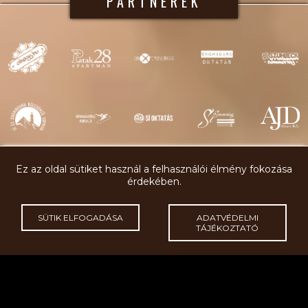
PARTNEREK
Ez az oldal sütiket használ a felhasználói élmény fokozása
érdekében.
GYORSMENÜ
SÜTIK ELFOGADÁSA
ADATVÉDELMI
TÁJÉKOZTATÓ
SÍOKTATÁS
SZÁLLÁSLEHETŐSÉG
SÍTÁBOROK
KAPCSOLAT
SÍETIKETT
RÓLUNK