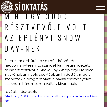
MINTEGY 3000
RÉSZTVEVŐJE VOLT
AZ EPLÉNYI SNOW
DAY-NEK
Sikeresen debütált az elmúlt hétvégén
hagyományteremtő szándékkal megrendezett
télisport fesztivál, a Snow Day. Az eplényi Nordica
Skiarénában nyolc sportágban hirdették meg a
szervezők a programokat, a havas eseményekre
csaknem háromezren voltak kíváncsiak.
további részletek:
Mintegy 3000 résztvevője volt az eplényi Snow Day-
nek