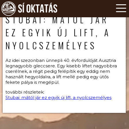
STUBAI: MÁTÓL JÁR
EZ EGYIK ÚJ LIFT, A
NYOLCSZEMÉLYES
Az idei szezonban ünnepli 40. évfordulóját Ausztria
legnagyobb gleccsere. Egy kisebb liftet nagyobbra
cserélnek, a régit pedig felépítik egy eddig nem
használt hegyoldalra, a lift mellé pedig egy ütős
fekete pálya is megépül.
további részletek:
Stubai: mától jár ez egyik új lift, a nyolcszemélyes