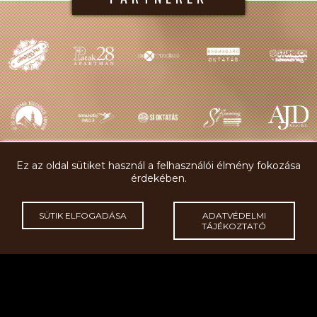
Ez az oldal sütiket használ a felhasználói élmény fokozása
érdekében.
GYORSMENÜ
SÜTIK ELFOGADÁSA
ADATVÉDELMI
TÁJÉKOZTATÓ
SÍOKTATÁS
SZÁLLÁSLEHETŐSÉG
SÍTÁBOROK
KAPCSOLAT
SÍETIKETT
RÓLUNK
A síiskola létrehozásakor az volt a célunk, hogy a kezdő síelők